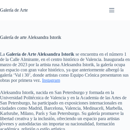
Saltar
al
Galería de Arte
contenido
Galería de arte Aleksandra Istorik
La
Galería de Arte Aleksandra Istorik
se encuentra en el número 1
de la Calle Almirante, en el centro histórico de Valencia.
Inaugurada en
marzo de 2023 por la artista rusa Aleksandra Istorik,
la galería ocupa
un espacio con gran valor histórico, ya que anteriormente albergó la
galería ‘Val i 30’, donde artistas como Equipo Crónica presentaron sus
obras por primera vez.
​
Instagram
Aleksandra Istorik, nacida en San Petersburgo y formada en la
Universidad Politécnica de Valencia y en la Academia de las Artes de
San Petersburgo,
ha participado en exposiciones internacionales en
ciudades como Madrid, Barcelona, Valencia, Medinaceli, Marbella,
Karlsruhe, Milano, París y San Petersburgo.
Su galería promueve la
libertad creativa y la inclusión, ofreciendo un espacio para artistas
jóvenes y autodidactas sin importar su nacionalidad, formación
académica, religión o estilo artístico.
​