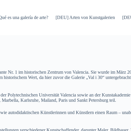
Qué es una galería de arte?
[DEU] Arten von Kunstgalerien
[DEU
rante Nr. 1 im historischen Zentrum von Valencia. Sie wurde im März 2
m historischem Wert, da hier zuvor die Galerie „Val i 30“ untergebrach
 der Polytechnischen Universität Valencia sowie an der Kunstakademie 
 Marbella, Karlsruhe, Mailand, Paris und Sankt Petersburg teil.
n sowie autodidaktischen Künstlerinnen und Künstlern einen Raum – una
tellungen verschiedener Kunstschaffender, darunter Maler, Bildhauer, Ze