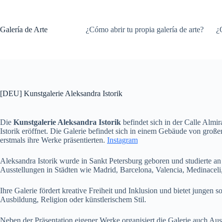
Saltar
al
contenido
Galería de Arte
¿Cómo abrir tu propia galería de arte?
¿
[DEU] Kunstgalerie Aleksandra Istorik
Die
Kunstgalerie Aleksandra Istorik
befindet sich in der Calle Almi
Istorik eröffnet. Die Galerie befindet sich in einem Gebäude von große
erstmals ihre Werke präsentierten.
Instagram
Aleksandra Istorik wurde in Sankt Petersburg geboren und studierte an
Ausstellungen in Städten wie Madrid, Barcelona, Valencia, Medinaceli,
Ihre Galerie fördert kreative Freiheit und Inklusion und bietet junge
Ausbildung, Religion oder künstlerischem Stil.
Neben der Präsentation eigener Werke organisiert die Galerie auch Auss